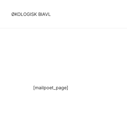
Skip
to
ØKOLOGISK BIAVL
content
[mailpoet_page]