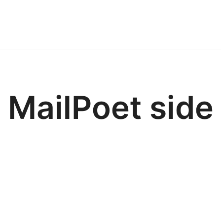
ØKOLOGISK BIAVL
VED PETER SJØGREN
MailPoet side